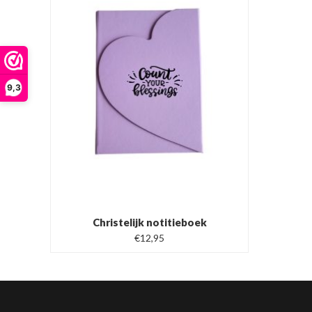
9,3
Christelijk notitieboek
€
12,95