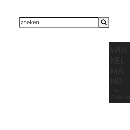
zoeken
WIN
NODIGDHEDEN
OVER ONS
KEL
MA
ND
Home
»
Winkelma