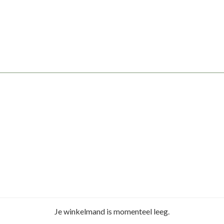
WOONDECO
TASSEN
KEUKEN
SCHRIJFBE
Je winkelmand is momenteel leeg.