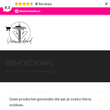
×
9
Reviews
9,3
Skip
to
content
Open
Close
mobile
mobile
menu
menu
BEMOEDIGING
Home
»
Kaarten
»
Bemoediging
Geen producten gevonden die aan je zoekcriteria
voldoen.