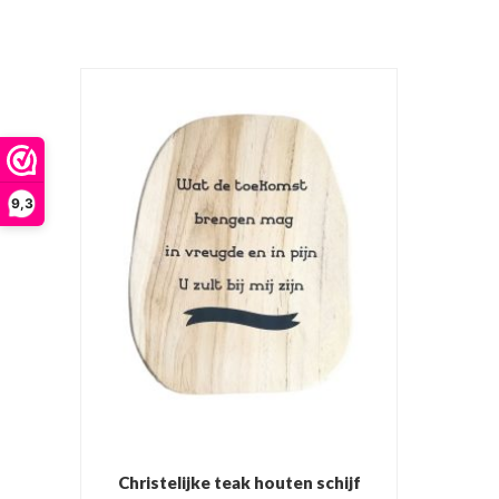
9,3
Christelijke teak houten schijf