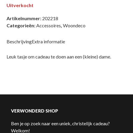
Uitverkocht
Artikelnummer:
202218
Categorieën:
Accessoires
,
Woondeco
Beschrijving
Extra informatie
Leuk tasje om cadeau te doen aan een (kleine) dame.
VERWONDERD SHOP
Ben je op zoek naar een uniek, christelijk cadeau?
Welkom!