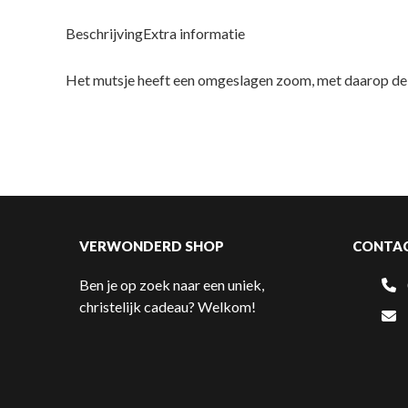
Beschrijving
Extra informatie
Het mutsje heeft een omgeslagen zoom, met daarop de t
VERWONDERD SHOP
CONTA
Ben je op zoek naar een uniek,
christelijk cadeau? Welkom!