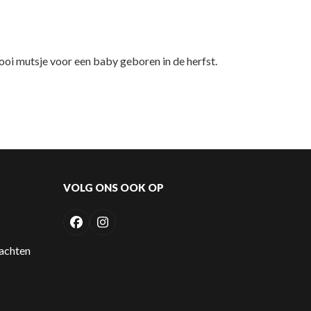
oi mutsje voor een baby geboren in de herfst.
VOLG ONS OOK OP
Facebook
Instagram
lachten