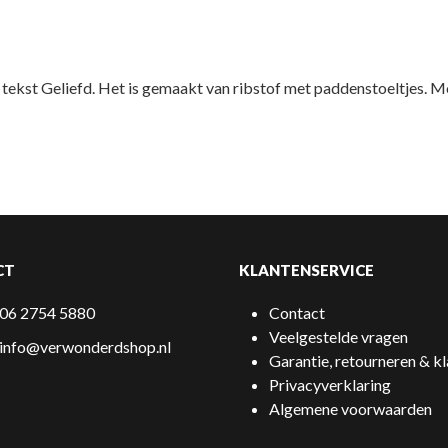
ekst Geliefd. Het is gemaakt van ribstof met paddenstoeltjes. Mo
CT
KLANTENSERVICE
06 2754 5880
Contact
Veelgestelde vragen
info@verwonderdshop.nl
Garantie, retourneren & k
Privacyverklaring
Algemene voorwaarden