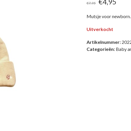
Oorspronk
Huid
€
4,95
€
7,95
prijs
prijs
Mutsje voor newborn.
was:
is:
Uitverkocht
€7,95.
€4,9
Artikelnummer:
202
Categorieën:
Baby ar