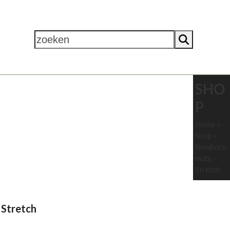
zoeken
SHO
NODIGDHEDEN
OVER ONS
P
Home
»
Shop
»
Newborn
muts –
Stretch
 Stretch