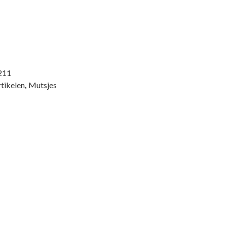
elijke
ige
5.
211
tikelen
,
Mutsjes