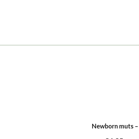
WOONDECO
TASSEN
KEUKEN
SCHRIJFBE
Newborn muts –